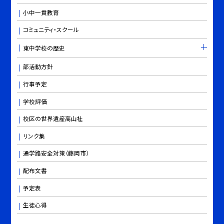
小中一貫教育
コミュニティ・スクール
東中学校の歴史
部活動方針
行事予定
学校評価
校区の世界遺産高山社
リンク集
通学路安全対策（藤岡市）
配布文書
予定表
生徒心得