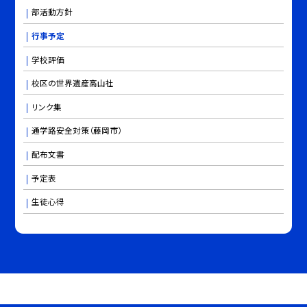
部活動方針
行事予定
学校評価
校区の世界遺産高山社
リンク集
通学路安全対策（藤岡市）
配布文書
予定表
生徒心得