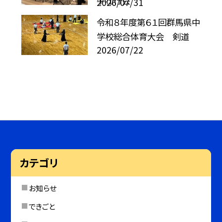
手壮行会
2026/07/31
令和８年度第６１回群馬県中
学校総合体育大会 剣道
2026/07/22
カテゴリ
お知らせ
できごと