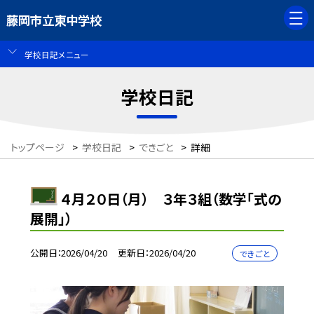
藤岡市立東中学校
学校日記メニュー
学校日記
トップページ
>
学校日記
>
できごと
>
詳細
４月２０日（月） ３年３組（数学「式の
展開」）
公開日
2026/04/20
更新日
2026/04/20
できごと