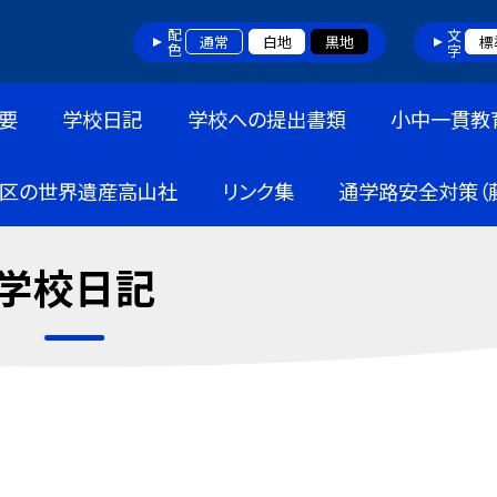
配色
文字
通常
白地
黒地
標
要
学校日記
学校への提出書類
小中一貫教
区の世界遺産高山社
リンク集
通学路安全対策（
学校日記