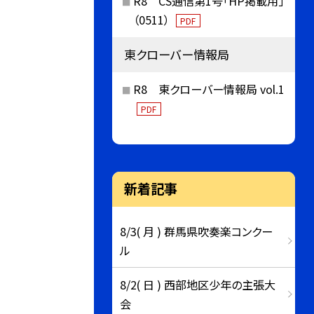
R8 CS通信第1号「HP掲載用」
（0511）
PDF
東クローバー情報局
R8 東クローバー情報局 vol.1
PDF
新着記事
8/3( 月 ) 群馬県吹奏楽コンクー
ル
8/2( 日 ) 西部地区少年の主張大
会