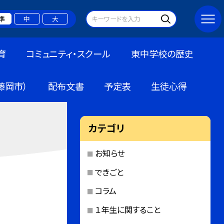
準
中
大
育
コミュニティ・スクール
東中学校の歴史
藤岡市）
配布文書
予定表
生徒心得
カテゴリ
お知らせ
できごと
コラム
１年生に関すること