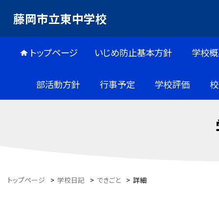
藤岡市立東中学校
トップページ
いじめ防止基本方針
学校概
部活動方針
行事予定
学校評価
校
トップページ
>
学校日記
>
できごと
>
詳細