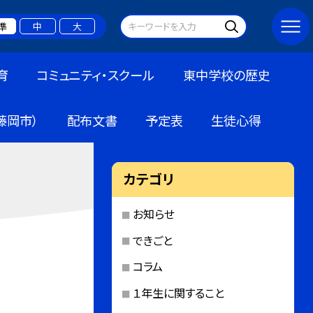
準
中
大
育
コミュニティ・スクール
東中学校の歴史
藤岡市）
配布文書
予定表
生徒心得
カテゴリ
お知らせ
できごと
コラム
１年生に関すること