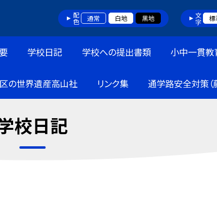
配色
文字
通常
白地
黒地
標
要
学校日記
学校への提出書類
小中一貫教
区の世界遺産高山社
リンク集
通学路安全対策（
学校日記