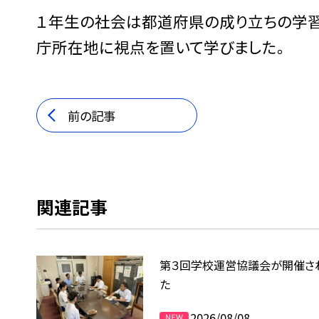
１年生の社会は都道府県の成り立ちの学習
庁所在地に視点を置いて学びました。
前の記事
関連記事
第３回学校運営協議会が開催さ
た
2026/08/08