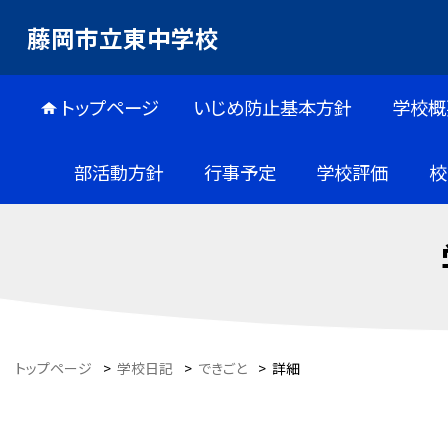
藤岡市立東中学校
トップページ
いじめ防止基本方針
学校概
部活動方針
行事予定
学校評価
校
トップページ
>
学校日記
>
できごと
>
詳細