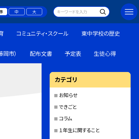
準
中
大
育
コミュニティ・スクール
東中学校の歴史
藤岡市）
配布文書
予定表
生徒心得
カテゴリ
お知らせ
できごと
コラム
１年生に関すること