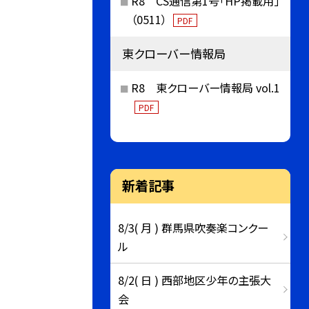
R8 CS通信第1号「HP掲載用」
（0511）
PDF
東クローバー情報局
R8 東クローバー情報局 vol.1
PDF
新着記事
8/3( 月 ) 群馬県吹奏楽コンクー
ル
8/2( 日 ) 西部地区少年の主張大
会