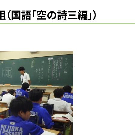
組（国語「空の詩三編」）