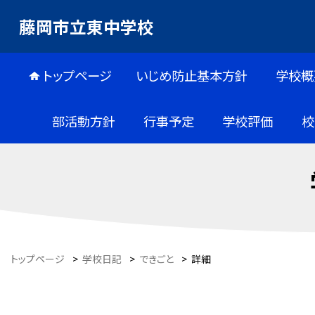
藤岡市立東中学校
トップページ
いじめ防止基本方針
学校概
部活動方針
行事予定
学校評価
校
トップページ
>
学校日記
>
できごと
>
詳細