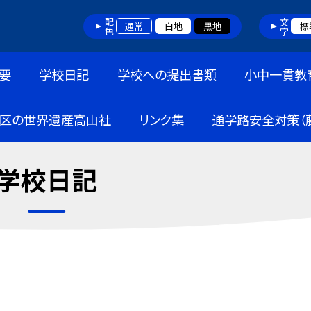
配色
文字
通常
白地
黒地
標
要
学校日記
学校への提出書類
小中一貫教
区の世界遺産高山社
リンク集
通学路安全対策（
学校日記