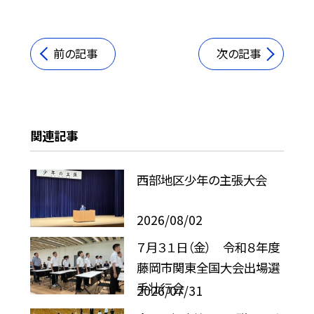
前の記事
次の記事
関連記事
西部地区少年の主張大会
2026/08/02
７月３１日（金） 令和８年度
藤岡市関東全国大会出場選
手壮行会
2026/07/31