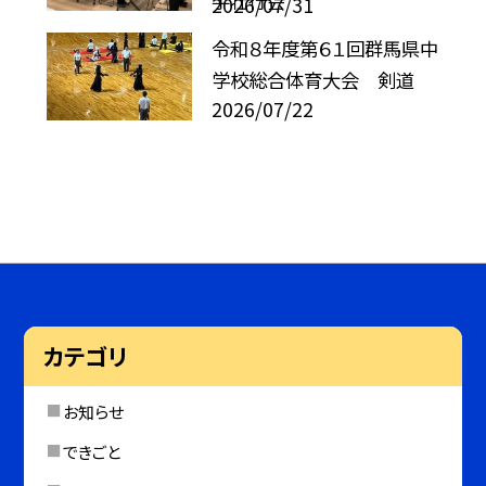
手壮行会
2026/07/31
令和８年度第６１回群馬県中
学校総合体育大会 剣道
2026/07/22
カテゴリ
お知らせ
できごと