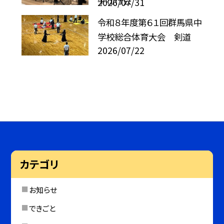
手壮行会
2026/07/31
令和８年度第６１回群馬県中
学校総合体育大会 剣道
2026/07/22
カテゴリ
お知らせ
できごと