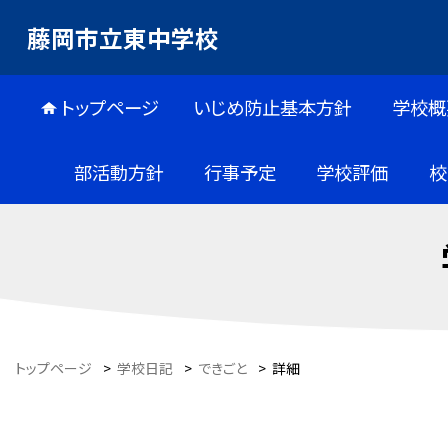
藤岡市立東中学校
トップページ
いじめ防止基本方針
学校概
部活動方針
行事予定
学校評価
校
トップページ
>
学校日記
>
できごと
>
詳細