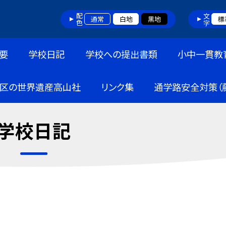
配色
文字
通常
白地
黒地
標
要
学校日記
学校への提出書類
小中一貫教
区の世界遺産高山社
リンク集
通学路安全対策（
学校日記