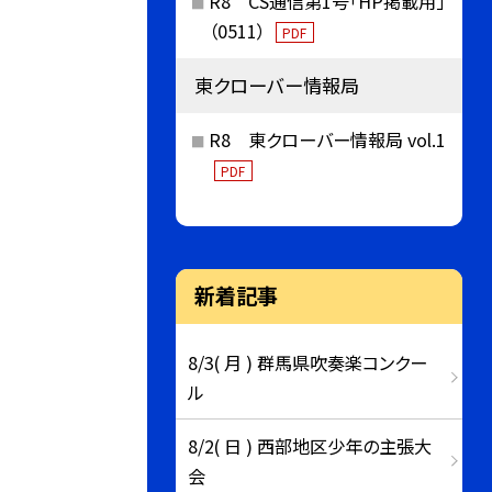
R8 CS通信第1号「HP掲載用」
（0511）
PDF
東クローバー情報局
R8 東クローバー情報局 vol.1
PDF
新着記事
8/3( 月 ) 群馬県吹奏楽コンクー
ル
8/2( 日 ) 西部地区少年の主張大
会