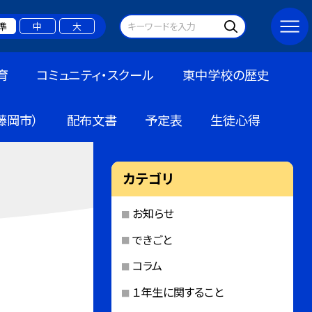
準
中
大
育
コミュニティ・スクール
東中学校の歴史
藤岡市）
配布文書
予定表
生徒心得
カテゴリ
お知らせ
できごと
コラム
１年生に関すること