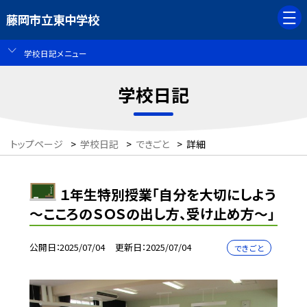
藤岡市立東中学校
学校日記メニュー
学校日記
トップページ
>
学校日記
>
できごと
>
詳細
１年生特別授業「自分を大切にしよう
～こころのＳＯＳの出し方、受け止め方～」
公開日
2025/07/04
更新日
2025/07/04
できごと