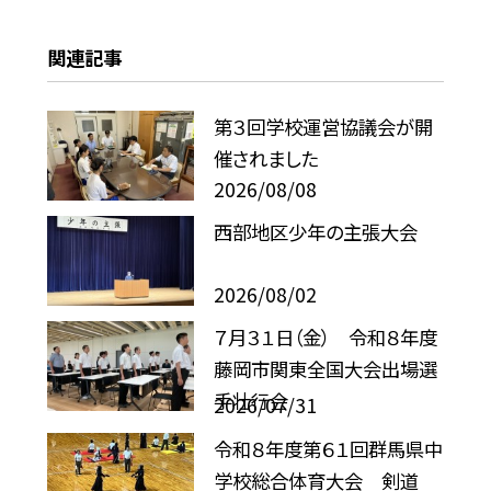
関連記事
第３回学校運営協議会が開
催されました
2026/08/08
西部地区少年の主張大会
2026/08/02
７月３１日（金） 令和８年度
藤岡市関東全国大会出場選
手壮行会
2026/07/31
令和８年度第６１回群馬県中
学校総合体育大会 剣道