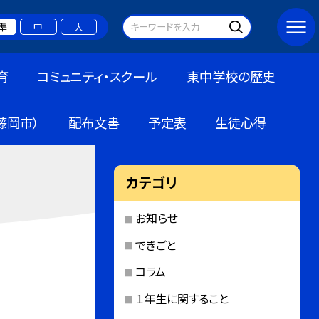
準
中
大
育
コミュニティ・スクール
東中学校の歴史
藤岡市）
配布文書
予定表
生徒心得
カテゴリ
お知らせ
できごと
コラム
１年生に関すること