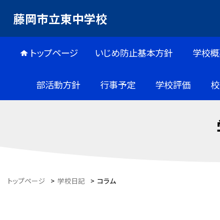
藤岡市立東中学校
トップページ
いじめ防止基本方針
学校概
部活動方針
行事予定
学校評価
校
トップページ
>
学校日記
>
コラム