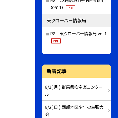
R8 CS通信第1号「HP掲載用」
（0511）
PDF
東クローバー情報局
R8 東クローバー情報局 vol.1
PDF
新着記事
8/3( 月 ) 群馬県吹奏楽コンクー
ル
8/2( 日 ) 西部地区少年の主張大
会