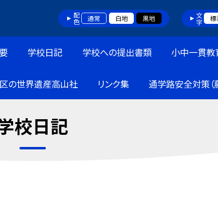
配色
文字
通常
白地
黒地
標
要
学校日記
学校への提出書類
小中一貫教
区の世界遺産高山社
リンク集
通学路安全対策（
学校日記