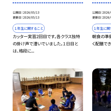
公開日
2026/05/13
公開日
2026/
更新日
2026/05/13
更新日
2026/
１年生に関すること
１年生に関
カッター実習2回目です。各クラス独特
朝食の準備
の掛け声で漕いでいました。１日目と
く配膳でき
は、格段に...