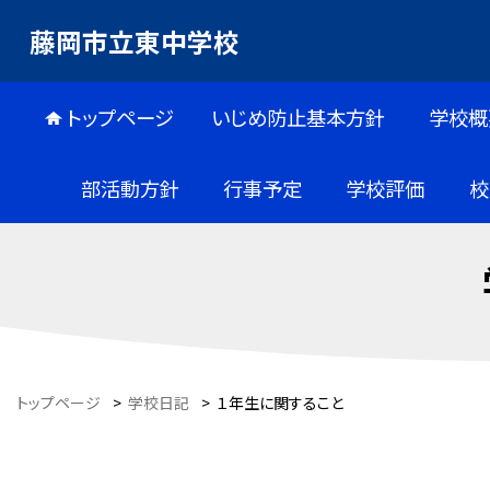
藤岡市立東中学校
トップページ
いじめ防止基本方針
学校概
部活動方針
行事予定
学校評価
校
トップページ
>
学校日記
>
１年生に関すること