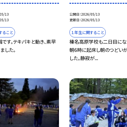
05/13
公開日
2026/05/13
05/13
更新日
2026/05/13
すること
１年生に関すること
です。テキパキと動き、素早
榛名高原学校も二日目にな
ました。
朝6時に起床し朝のつどい
した。静寂が...