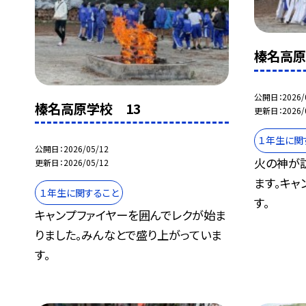
榛名高原
公開日
2026/
榛名高原学校 13
更新日
2026/
１年生に関
公開日
2026/05/12
火の神が
更新日
2026/05/12
ます。キャ
１年生に関すること
す。
キャンプファイヤーを囲んでレクが始ま
りました。みんなとで盛り上がっていま
す。