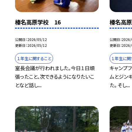
榛名高原学校 16
榛名高原
公開日
2026/05/12
公開日
2026/
更新日
2026/05/12
更新日
2026/
１年生に関すること
１年生に関
室長会議が行われました。今日１日頑
キャンプ
張ったこと、次できるようになりたいこ
ムとジン
となど話し...
た。 そし...