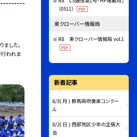
R8 CS通信第1号「HP掲載用」
（0511）
PDF
東クローバー情報局
R8 東クローバー情報局 vol.1
りました。
PDF
が行われま
新着記事
8/3( 月 ) 群馬県吹奏楽コンクー
ル
8/2( 日 ) 西部地区少年の主張大
会