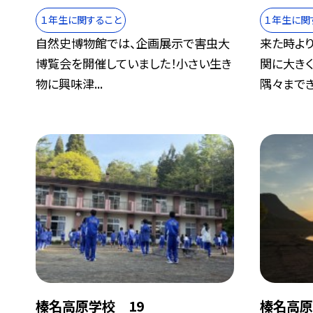
１年生に関すること
１年生に関
自然史博物館では、企画展示で害虫大
来た時よ
博覧会を開催していました！小さい生き
関に大き
物に興味津...
隅々まできれ
榛名高原学校 19
榛名高原