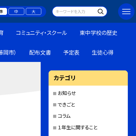
準
中
大
育
コミュニティ・スクール
東中学校の歴史
藤岡市）
配布文書
予定表
生徒心得
カテゴリ
お知らせ
できごと
コラム
１年生に関すること