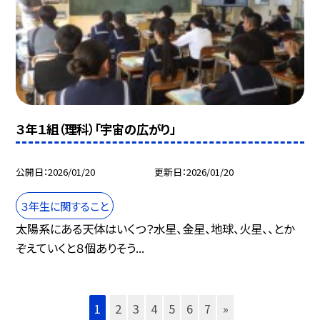
３年１組（理科）「宇宙の広がり」
公開日
2026/01/20
更新日
2026/01/20
３年生に関すること
太陽系にある天体はいくつ？水星、金星、地球、火星、、とか
ぞえていくと８個ありそう...
1
2
3
4
5
6
7
»