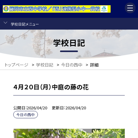
学校日記メニュー
学校日記
トップページ
>
学校日記
>
今日の西中
>
詳細
４月２０日（月）中庭の藤の花
公開日
2026/04/20
更新日
2026/04/20
今日の西中