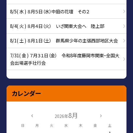
8/5( 水 ) ８月５日（水）中庭の花壇 その２
8/4( 火 ) ８月４日（火） いざ関東大会へ 陸上部
8/1( 土 ) ８月１日（土） 群馬県少年の主張西部地区大会
7/31( 金 ) ７月３１日（金） 令和8年度藤岡市関東・全国大
会出場選手壮行会
カレンダー
8月
2026年
日
月
火
水
木
金
土