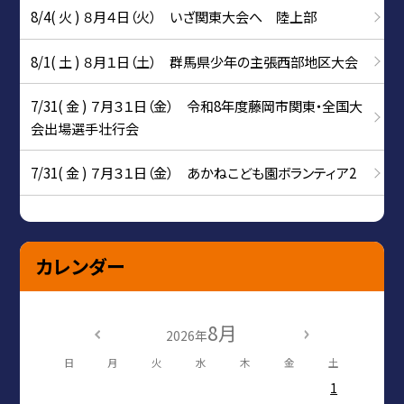
8/4( 火 ) ８月４日（火） いざ関東大会へ 陸上部
8/1( 土 ) ８月１日（土） 群馬県少年の主張西部地区大会
7/31( 金 ) ７月３１日（金） 令和8年度藤岡市関東・全国大
会出場選手壮行会
7/31( 金 ) ７月３１日（金） あかねこども園ボランティア2
カレンダー
8月
2026年
日
月
火
水
木
金
土
1