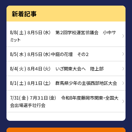
新着記事
8/8( 土 ) ８月５日（水） 第２回学校運営協議会 小中サ
ミット
8/5( 水 ) ８月５日（水）中庭の花壇 その２
8/4( 火 ) ８月４日（火） いざ関東大会へ 陸上部
8/1( 土 ) ８月１日（土） 群馬県少年の主張西部地区大会
7/31( 金 ) ７月３１日（金） 令和8年度藤岡市関東・全国大
会出場選手壮行会