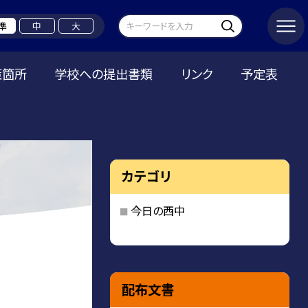
準
中
大
策箇所
学校への提出書類
リンク
予定表
カテゴリ
今日の西中
配布文書