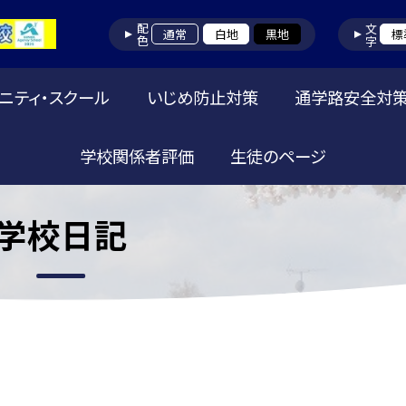
配色
文字
通常
白地
黒地
標
ニティ・スクール
いじめ防止対策
通学路安全対
学校関係者評価
生徒のページ
学校日記