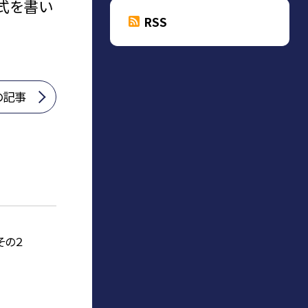
式を書い
RSS
の記事
その２