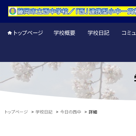
トップページ
学校概要
学校日記
コミュ
トップページ
>
学校日記
>
今日の西中
>
詳細