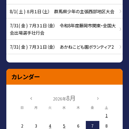
8/1( 土 ) ８月１日（土） 群馬県少年の主張西部地区大会
7/31( 金 ) ７月３１日（金） 令和8年度藤岡市関東・全国大
会出場選手壮行会
7/31( 金 ) ７月３１日（金） あかねこども園ボランティア2
カレンダー
8月
2026年
日
月
火
水
木
金
土
1
2
3
4
5
6
7
8