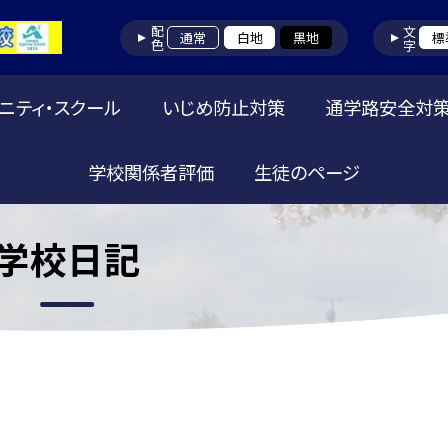
配色
文字
通常
白地
黒地
標
ニティ・スクール
いじめ防止対策
通学路安全対
学校関係者評価
生徒のページ
学校日記