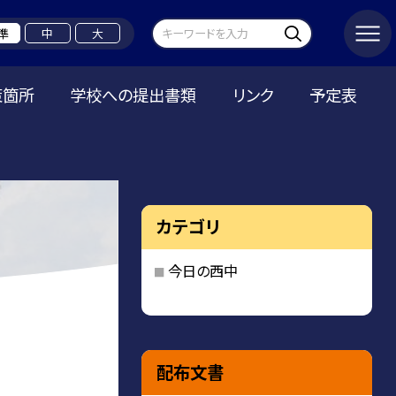
準
中
大
策箇所
学校への提出書類
リンク
予定表
カテゴリ
今日の西中
配布文書