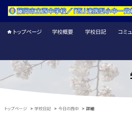
トップページ
学校概要
学校日記
コミュ
トップページ
>
学校日記
>
今日の西中
>
詳細