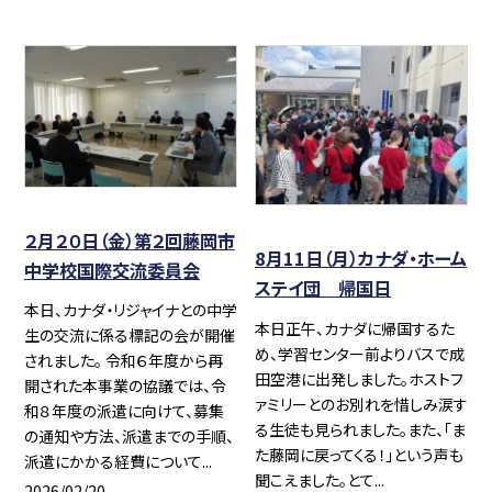
２月２０日（金）第２回藤岡市
8月11日（月）カナダ・ホーム
中学校国際交流委員会
ステイ団 帰国日
本日、カナダ・リジャイナとの中学
本日正午、カナダに帰国するた
生の交流に係る標記の会が開催
め、学習センター前よりバスで成
されました。 令和６年度から再
田空港に出発しました。ホストフ
開された本事業の協議では、令
ァミリーとのお別れを惜しみ涙す
和８年度の派遣に向けて、募集
る生徒も見られました。また、「ま
の通知や方法、派遣までの手順、
た藤岡に戻ってくる！」という声も
派遣にかかる経費について...
聞こえました。とて...
2026/02/20