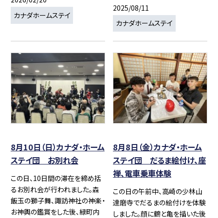
2025/08/11
カナダホームステイ
カナダホームステイ
8月10日（日）カナダ・ホーム
8月8日（金）カナダ・ホーム
ステイ団 お別れ会
ステイ団 だるま絵付け、座
禅、電車乗車体験
この日、10日間の滞在を締め括
るお別れ会が行われました。森
この日の午前中、高崎の少林山
飯玉の獅子舞、諏訪神社の神楽・
達磨寺でだるまの絵付けを体験
お神輿の鑑賞をした後、緑町内
しました。顔に鶴と亀を描いた後