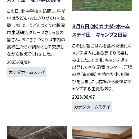
この日、北中学校を訪問し、午前
中はうどん・おにぎりづくりを体
験しました。うどんづくりは藤岡
８月６日（水）カナダ・ホーム
市生活研究グループさくら会の
ステイ団 キャンプ２日目
皆さん、おにぎりづくりは市内の
この日、朝ごはんを食べた後にキ
高校生たちが講師として交流し
ャンプ場内にある芝そりで楽し
ながら教えてくれました。...
みました。その後、キャンプ場を
2025/08/09
出発して神流恐竜センター、万場
カナダホームステイ
の里（道の駅）を訪れた後、川遊
びをしました。岩場から豪快にジ
ャンプする生徒もおり、...
2025/08/07
カナダホームステイ