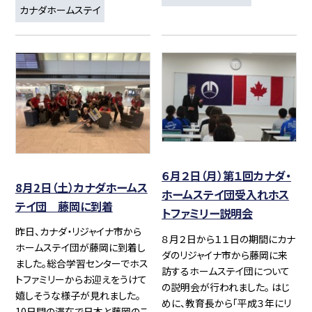
カナダホームステイ
６月２日（月）第１回カナダ・
8月2日（土）カナダホームス
ホームステイ団受入れホス
テイ団 藤岡に到着
トファミリー説明会
昨日、カナダ・リジャイナ市から
８月２日から１１日の期間にカナ
ホームステイ団が藤岡に到着し
ダのリジャイナ市から藤岡に来
ました。総合学習センターでホス
訪するホームステイ団について
トファミリーからお迎えをうけて
の説明会が行われました。 はじ
嬉しそうな様子が見れました。
めに、教育長から「平成３年にリ
10日間の滞在で日本と藤岡のこ