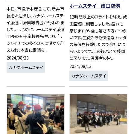
ホームステイ 成田空港
本日、市役所本庁舎にて、新井市
長をお迎えし、カナダホームステ
12時間以上のフライトを終え、成
イ派遣団帰国報告会が行われま
田空港に到着しました。疲れも
した。 はじめにホームステイ派遣
感じますが、蒸し暑さの方がつら
団長の五十嵐校長先生より、「リ
いです。生徒たちも快適なカナダ
ジャイナでの多くの人に温かく迎
の気候を経験したので余計につ
えられ、本当に素晴ら...
らいようです。この後バスで藤岡
2024/08/23
に戻ります。保護者の皆...
2024/08/13
カナダホームステイ
カナダホームステイ