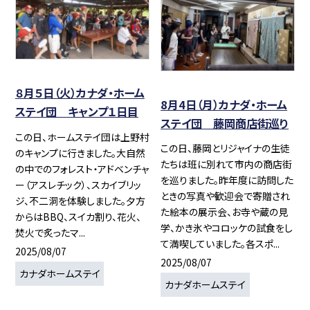
８月５日（火）カナダ・ホーム
8月4日（月）カナダ・ホーム
ステイ団 キャンプ１日目
ステイ団 藤岡商店街巡り
この日、ホームステイ団は上野村
この日、藤岡とリジャイナの生徒
のキャンプに行きました。大自然
たちは班に別れて市内の商店街
の中でのフォレスト・アドベンチャ
を巡りました。昨年度に訪問した
ー（アスレチック）、スカイブリッ
ときの写真や歓迎会で寄贈され
ジ、不二洞を体験しました。夕方
た絵本の展示会、お寺や蔵の見
からはBBQ、スイカ割り、花火、
学、かき氷やコロッケの試食をし
焚火で炙ったマ...
て満喫していました。各スポ...
2025/08/07
2025/08/07
カナダホームステイ
カナダホームステイ