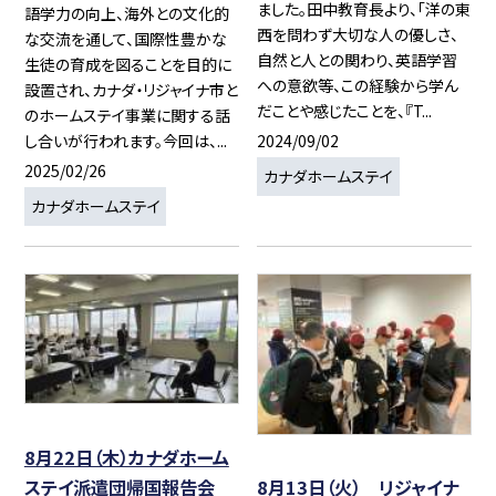
ました。田中教育長より、「洋の東
語学力の向上、海外との文化的
西を問わず大切な人の優しさ、
な交流を通して、国際性豊かな
自然と人との関わり、英語学習
生徒の育成を図ることを目的に
への意欲等、この経験から学ん
設置され、カナダ・リジャイナ市と
だことや感じたことを、『T...
のホームステイ事業に関する話
2024/09/02
し合いが行われます。今回は、...
2025/02/26
カナダホームステイ
カナダホームステイ
8月22日（木）カナダホーム
ステイ派遣団帰国報告会
8月13日（火） リジャイナ