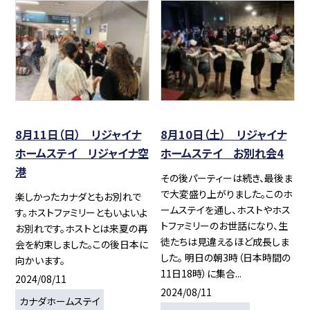
8月11日（日） リジャイナ
8月10日（土） リジャイナ
ホームステイ リジャイナ空
ホームステイ お別れ会4
港
その後パーティーは続き、最後ま
で大変盛り上がりました。このホ
楽しかったカナダともお別れで
ームステイを通し、ホストやホス
す。ホストファミリーともいよいよ
トファミリーのお世話になり、生
お別れです。ホストとは来夏の再
徒たちは見違えるほど成長しま
会を約束しました。この後日本に
した。 明日の朝3時（日本時間の
向かいます。
11日18時）に集合...
2024/08/11
2024/08/11
カナダホームステイ