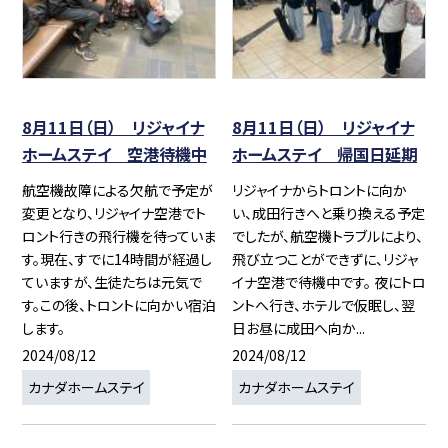
8月11日（日） リジャイナ
8月11日（日） リジャイナ
ホームステイ 空港待機中
ホームステイ 帰国日延期
航空機故障による欠航で予定が
リジャイナからトロントに向か
変更となり、リジャイナ空港でト
い、成田行きへと乗り換える予定
ロント行きの飛行機を待っていま
でしたが、航空機トラブルにより、
す。現在、すでに14時間が経過し
飛び立つことができずに、リジャ
ていますが、生徒たちは元気で
イナ空港で待機中です。 夜にトロ
す。この後、トロントに向かい宿泊
ントへ行き、ホテルで仮眠し、翌
します。
日お昼に成田へ向か...
2024/08/12
2024/08/12
カナダホームステイ
カナダホームステイ