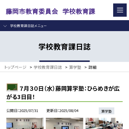
学校教育課日誌メニュー
学校教育課日誌
トップページ
>
学校教育課日誌
>
算学塾
>
詳細
７月３０日（水）藤岡算学塾：ひらめきが広
がる3日目！
公開日
2025/07/31
更新日
2025/08/04
算学塾