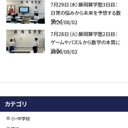
7月29日（水）藤岡算学塾3日目：
日常の悩みから未来を予想する数
学へ！
2026/08/02
7月28日（火）藤岡算学塾2日目：
ゲームやパズルから数学の本質に
迫る！
2026/08/02
カテゴリ
小・中学校