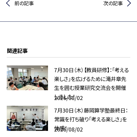
前の記事
次の記事
関連記事
7月30日（木）【教員研修】：「考える
楽しさ」を広げるために――滝井章先
生を囲む授業研究交流会を開催
しました！
2026/08/02
7月30日（木）藤岡算学塾最終日：
常識を打ち破り「考える楽しさ」を
体感！
2026/08/02