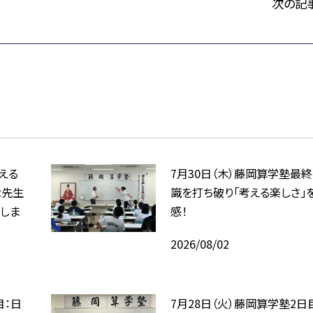
次の記
考える
7月30日（木）藤岡算学塾最終
章先生
識を打ち破り「考える楽しさ」
しま
感！
2026/08/02
目：日
7月28日（火）藤岡算学塾2日