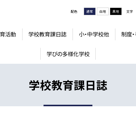
配色
通常
白地
黒地
文字
育活動
学校教育課日誌
小・中学校他
制度・
学びの多様化学校
学校教育課日誌