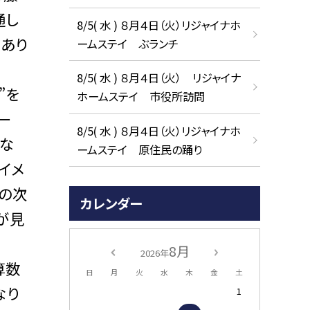
通し
8/5( 水 ) ８月４日（火）リジャイナホ
があり
ームステイ ぶランチ
8/5( 水 ) ８月４日（火） リジャイナ
”を
ホームステイ 市役所訪問
ー
8/5( 水 ) ８月４日（火）リジャイナホ
的な
ームステイ 原住民の踊り
イメ
の次
カレンダー
が見
8月
2026年
算数
日
月
火
水
木
金
土
なり
1