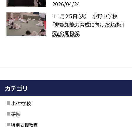
2026/04/24
１１月２５日（火） 小野中学校
「非認知能力育成に向けた実践研
究」公開授業
2025/11/26
カテゴリ
小・中学校
研修
特別支援教育