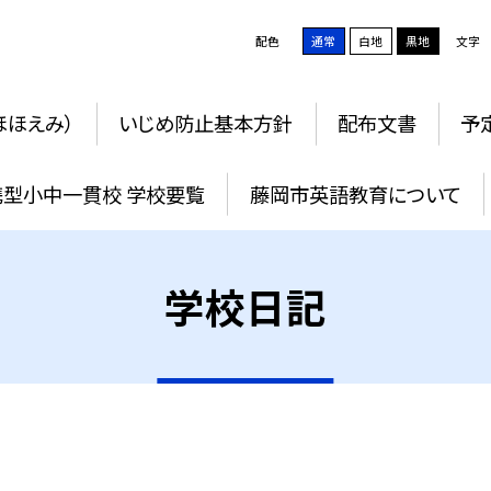
配色
通常
白地
黒地
文字
ほほえみ）
いじめ防止基本方針
配布文書
予
携型小中一貫校 学校要覧
藤岡市英語教育について
学校日記