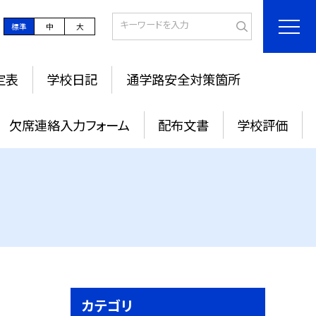
標準
中
大
定表
学校日記
通学路安全対策箇所
欠席連絡入力フォーム
配布文書
学校評価
カテゴリ