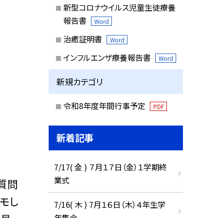
新型コロナウイルス児童生徒療養
報告書
Word
治癒証明書
Word
インフルエンザ療養報告書
Word
新規カテゴリ
令和8年度年間行事予定
PDF
新着記事
7/17( 金 ) ７月１７日（金）１学期終
業式
質問
モし
7/16( 木 ) 7月１６日（木）４年生学
年集会