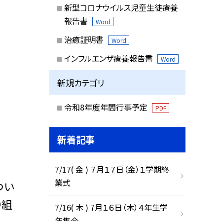
新型コロナウイルス児童生徒療養
報告書
Word
治癒証明書
Word
インフルエンザ療養報告書
Word
新規カテゴリ
令和8年度年間行事予定
PDF
新着記事
7/17( 金 ) ７月１７日（金）１学期終
業式
つい
り組
7/16( 木 ) 7月１６日（木）４年生学
年集会