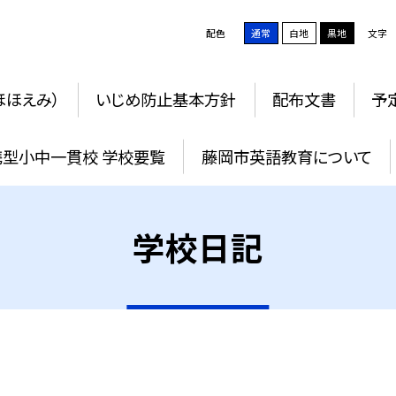
配色
通常
白地
黒地
文字
ほほえみ）
いじめ防止基本方針
配布文書
予
携型小中一貫校 学校要覧
藤岡市英語教育について
学校日記