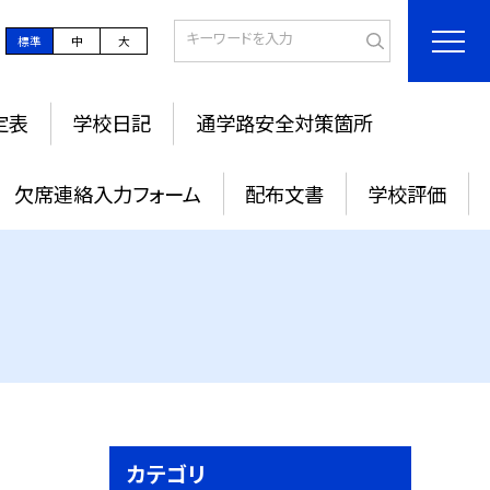
標準
中
大
定表
学校日記
通学路安全対策箇所
欠席連絡入力フォーム
配布文書
学校評価
カテゴリ