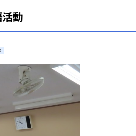
語活動
）