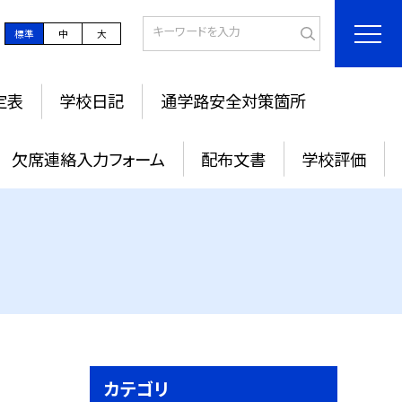
標準
中
大
定表
学校日記
通学路安全対策箇所
欠席連絡入力フォーム
配布文書
学校評価
カテゴリ