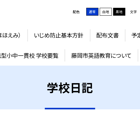
配色
通常
白地
黒地
文字
ほほえみ）
いじめ防止基本方針
配布文書
予
携型小中一貫校 学校要覧
藤岡市英語教育について
学校日記