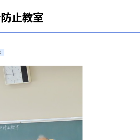
き防止教室
）