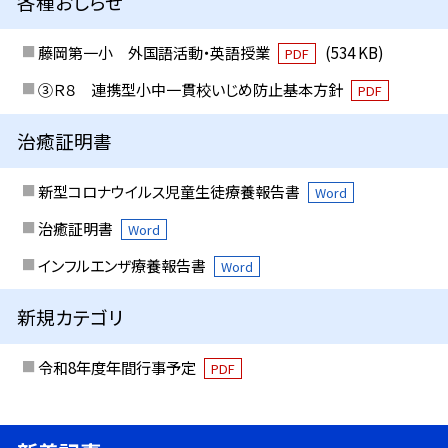
各種おしらせ
藤岡第一小 外国語活動・英語授業
(534 KB)
PDF
③Ｒ８ 連携型小中一貫校いじめ防止基本方針
PDF
治癒証明書
新型コロナウイルス児童生徒療養報告書
Word
治癒証明書
Word
インフルエンザ療養報告書
Word
新規カテゴリ
令和8年度年間行事予定
PDF