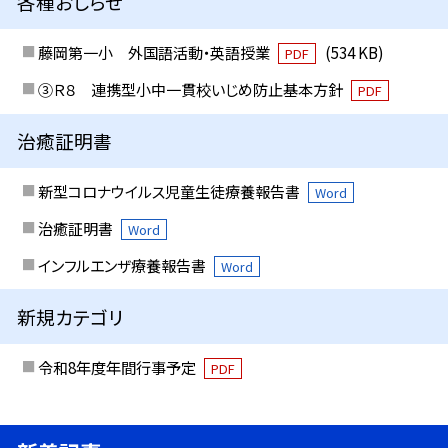
各種おしらせ
藤岡第一小 外国語活動・英語授業
(534 KB)
PDF
③Ｒ８ 連携型小中一貫校いじめ防止基本方針
PDF
治癒証明書
新型コロナウイルス児童生徒療養報告書
Word
治癒証明書
Word
インフルエンザ療養報告書
Word
新規カテゴリ
令和8年度年間行事予定
PDF