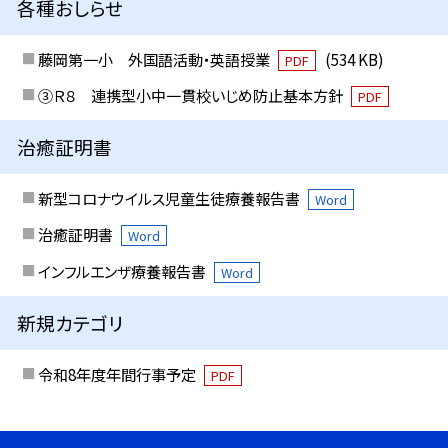
各種おしらせ
藤岡第一小 外国語活動・英語授業
(534 KB)
PDF
③Ｒ８ 連携型小中一貫校いじめ防止基本方針
PDF
治癒証明書
新型コロナウイルス児童生徒療養報告書
Word
治癒証明書
Word
インフルエンザ療養報告書
Word
新規カテゴリ
令和8年度年間行事予定
PDF