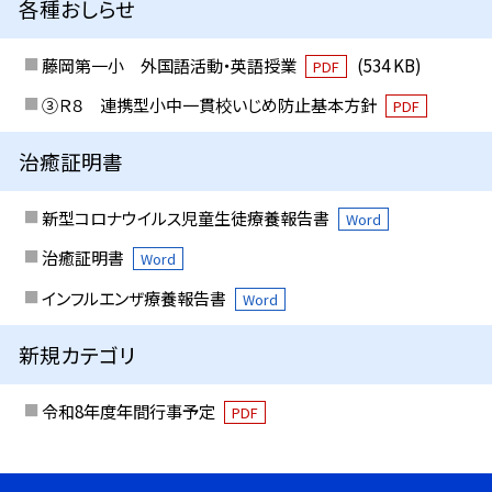
各種おしらせ
藤岡第一小 外国語活動・英語授業
(534 KB)
PDF
③Ｒ８ 連携型小中一貫校いじめ防止基本方針
PDF
治癒証明書
新型コロナウイルス児童生徒療養報告書
Word
治癒証明書
Word
インフルエンザ療養報告書
Word
新規カテゴリ
令和8年度年間行事予定
PDF