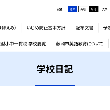
配色
通常
白地
黒地
文字
ほほえみ）
いじめ防止基本方針
配布文書
予
携型小中一貫校 学校要覧
藤岡市英語教育について
学校日記