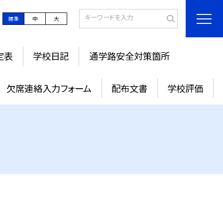
標準
中
大
定表
学校日記
通学路安全対策箇所
欠席連絡入力フォーム
配布文書
学校評価