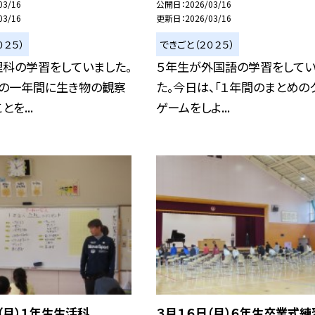
03/16
公開日
2026/03/16
03/16
更新日
2026/03/16
０２５）
できごと（２０２５）
理科の学習をしていました。
５年生が外国語の学習をしてい
この一年間に生き物の観察
た。今日は、「１年間のまとめの
を...
ゲームをしよ...
（月）１年生生活科
３月１６日（月）６年生卒業式練