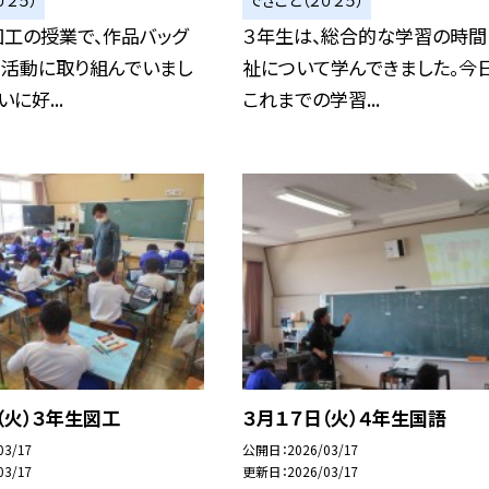
０２５）
できごと（２０２５）
図工の授業で、作品バッグ
３年生は、総合的な学習の時間
く活動に取り組んでいまし
祉について学んできました。今
に好...
これまでの学習...
（火）３年生図工
３月１７日（火）４年生国語
03/17
公開日
2026/03/17
03/17
更新日
2026/03/17