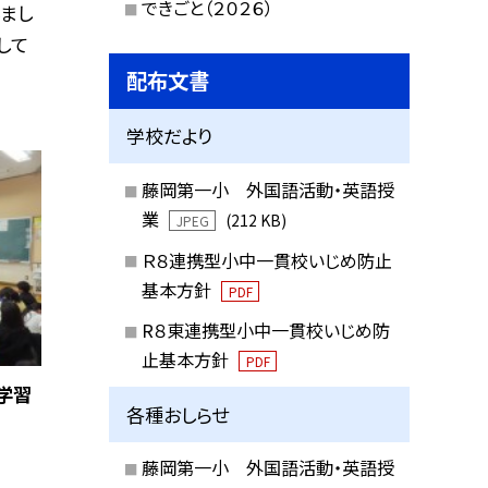
できごと（２０２６）
まし
して
配布文書
学校だより
藤岡第一小 外国語活動・英語授
業
(212 KB)
JPEG
Ｒ８連携型小中一貫校いじめ防止
基本方針
PDF
R８東連携型小中一貫校いじめ防
止基本方針
PDF
学習
各種おしらせ
藤岡第一小 外国語活動・英語授