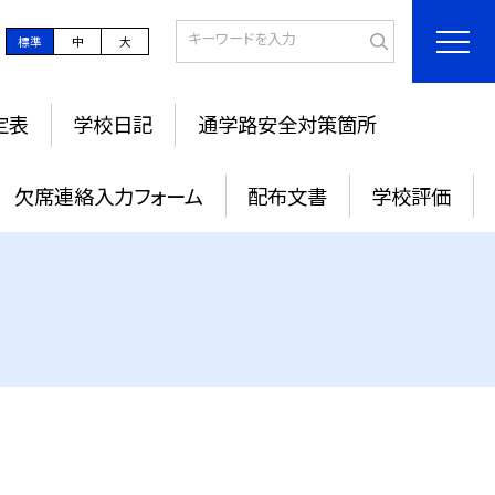
標準
中
大
定表
学校日記
通学路安全対策箇所
欠席連絡入力フォーム
配布文書
学校評価