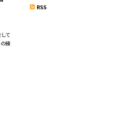
RSS
をして
きの練