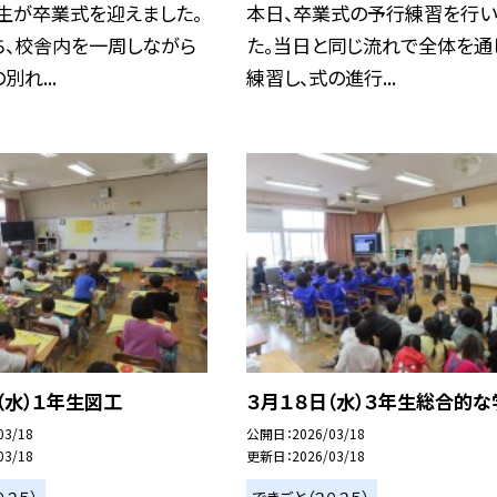
生が卒業式を迎えました。
本日、卒業式の予行練習を行い
ち、校舎内を一周しながら
た。当日と同じ流れで全体を通
れ...
練習し、式の進行...
（水）１年生図工
３月１８日（水）３年生総合的な
03/18
公開日
2026/03/18
03/18
更新日
2026/03/18