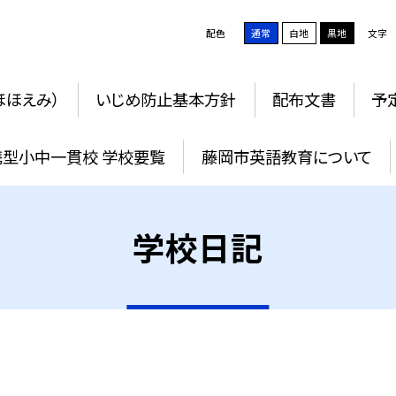
配色
通常
白地
黒地
文字
ほほえみ）
いじめ防止基本方針
配布文書
予
携型小中一貫校 学校要覧
藤岡市英語教育について
学校日記