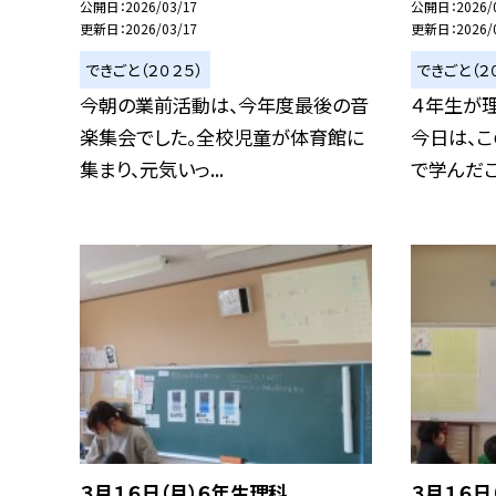
公開日
2026/03/17
公開日
2026/
更新日
2026/03/17
更新日
2026/
できごと（２０２５）
できごと（２
今朝の業前活動は、今年度最後の音
４年生が
楽集会でした。全校児童が体育館に
今日は、
集まり、元気いっ...
で学んだこと
３月１６日（月）６年生理科
３月１６日