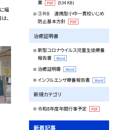
業
(534 KB)
PDF
に福
③Ｒ８ 連携型小中一貫校いじめ
日は、
防止基本方針
PDF
治癒証明書
新型コロナウイルス児童生徒療養
報告書
Word
治癒証明書
Word
インフルエンザ療養報告書
Word
新規カテゴリ
令和8年度年間行事予定
PDF
新着記事