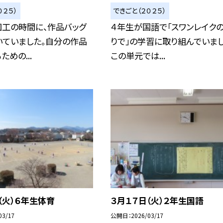
０２５）
できごと（２０２５）
図工の時間に、作品バッグ
４年生が国語で「スワンレイク
いていました。自分の作品
りで」の学習に取り組んでいまし
めの...
この単元では...
（火）６年生体育
３月１７日（火）２年生国語
03/17
公開日
2026/03/17