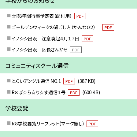
学校からのお知らせ
☆R8年間行事予定表（配付用）
PDF
ゴールデンウィークの過ごし方（かんな０２）
PDF
イノシシ出没 注意喚起４月１７日
PDF
イノシシ出没 区長さんから
PDF
コミュニティスクール通信
とらいアングル通信 NO.1
(387 KB)
PDF
R８ぽ☆ら☆り☆す通信１号
(600 KB)
PDF
学校要覧
R８学校要覧リーフレット(マーク無し)
PDF