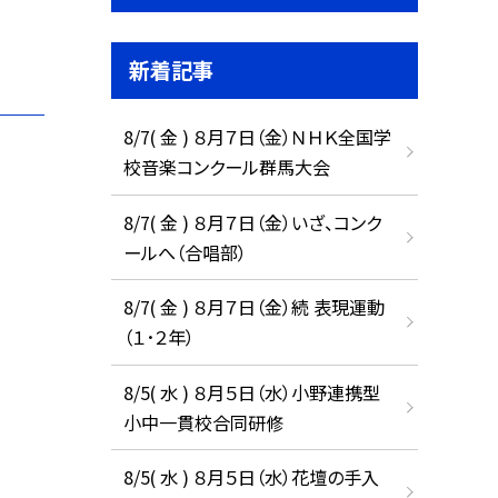
新着記事
8/7( 金 ) ８月７日（金）ＮＨＫ全国学
校音楽コンクール群馬大会
8/7( 金 ) ８月７日（金）いざ、コンク
ールへ（合唱部）
8/7( 金 ) ８月７日（金）続 表現運動
（１･２年）
8/5( 水 ) ８月５日（水）小野連携型
小中一貫校合同研修
8/5( 水 ) ８月５日（水）花壇の手入