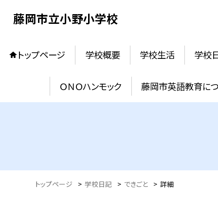
藤岡市立小野小学校
トップページ
学校概要
学校生活
学校
ＯＮＯハンモック
藤岡市英語教育に
トップページ
>
学校日記
>
できごと
>
詳細