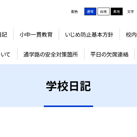
配色
通常
白地
黒地
文字
日記
小中一貫教育
いじめ防止基本方針
校内
ついて
通学路の安全対策箇所
平日の欠席連絡
学校日記