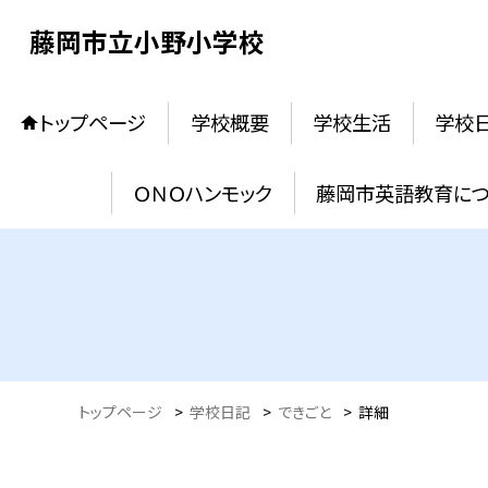
藤岡市立小野小学校
トップページ
学校概要
学校生活
学校
ＯＮＯハンモック
藤岡市英語教育に
トップページ
>
学校日記
>
できごと
>
詳細