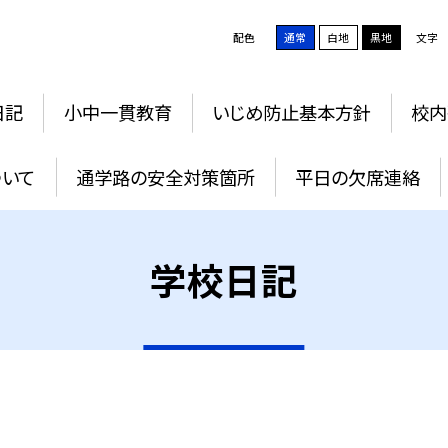
配色
通常
白地
黒地
文字
日記
小中一貫教育
いじめ防止基本方針
校内
ついて
通学路の安全対策箇所
平日の欠席連絡
学校日記