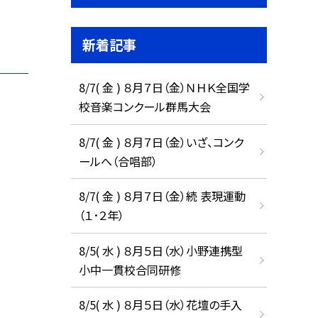
新着記事
8/7( 金 ) ８月７日（金）ＮＨＫ全国学
校音楽コンクール群馬大会
8/7( 金 ) ８月７日（金）いざ、コンク
ールへ（合唱部）
8/7( 金 ) ８月７日（金）続 表現運動
（１･２年）
8/5( 水 ) ８月５日（水）小野連携型
小中一貫校合同研修
8/5( 水 ) ８月５日（水）花壇の手入