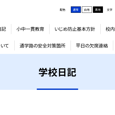
配色
通常
白地
黒地
文字
日記
小中一貫教育
いじめ防止基本方針
校内
ついて
通学路の安全対策箇所
平日の欠席連絡
学校日記