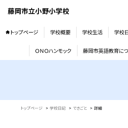
藤岡市立小野小学校
トップページ
学校概要
学校生活
学校
ＯＮＯハンモック
藤岡市英語教育に
トップページ
>
学校日記
>
できごと
>
詳細