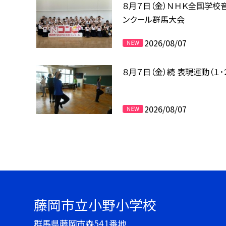
８月７日（金）ＮＨＫ全国学校
ンクール群馬大会
2026/08/07
８月７日（金）続 表現運動（１･
2026/08/07
藤岡市立小野小学校
群馬県藤岡市森541番地