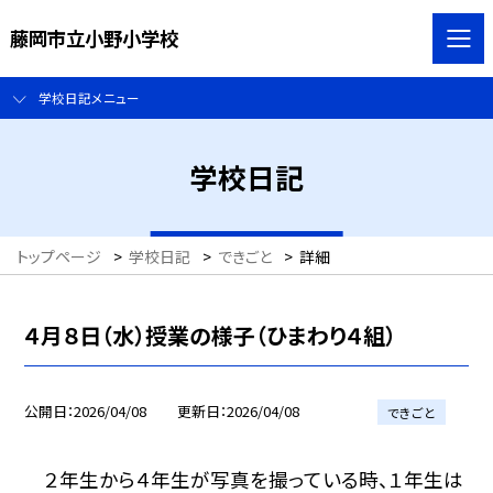
藤岡市立小野小学校
学校日記メニュー
学校日記
トップページ
>
学校日記
>
できごと
>
詳細
４月８日（水）授業の様子（ひまわり４組）
公開日
2026/04/08
更新日
2026/04/08
できごと
２年生から４年生が写真を撮っている時、１年生は