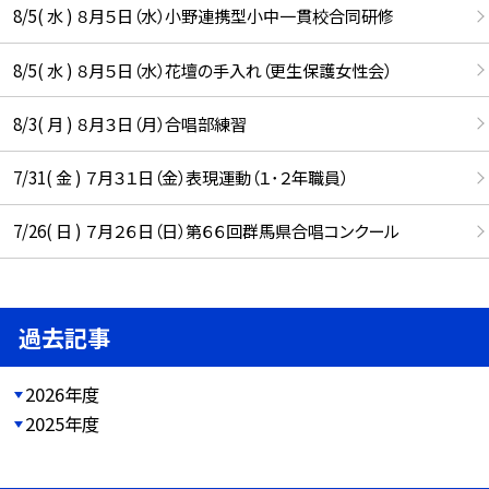
8/5( 水 ) ８月５日（水）小野連携型小中一貫校合同研修
8/5( 水 ) ８月５日（水）花壇の手入れ（更生保護女性会）
8/3( 月 ) ８月３日（月）合唱部練習
7/31( 金 ) ７月３１日（金）表現運動（１･２年職員）
7/26( 日 ) ７月２６日（日）第６６回群馬県合唱コンクール
過去記事
2026年度
2025年度