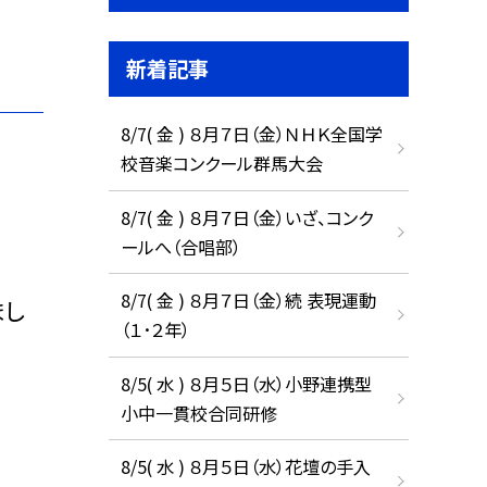
新着記事
8/7( 金 ) ８月７日（金）ＮＨＫ全国学
校音楽コンクール群馬大会
8/7( 金 ) ８月７日（金）いざ、コンク
ールへ（合唱部）
8/7( 金 ) ８月７日（金）続 表現運動
まし
（１･２年）
8/5( 水 ) ８月５日（水）小野連携型
小中一貫校合同研修
8/5( 水 ) ８月５日（水）花壇の手入