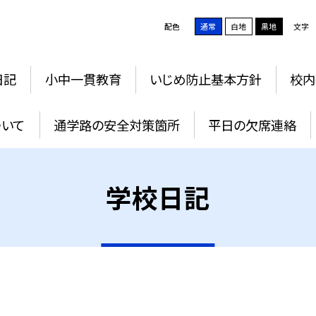
配色
通常
白地
黒地
文字
日記
小中一貫教育
いじめ防止基本方針
校内
ついて
通学路の安全対策箇所
平日の欠席連絡
学校日記