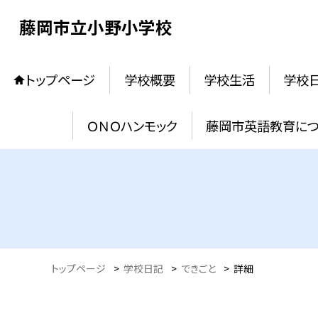
藤岡市立小野小学校
トップページ
学校概要
学校生活
学校
ＯＮＯハンモック
藤岡市英語教育に
トップページ
>
学校日記
>
できごと
>
詳細