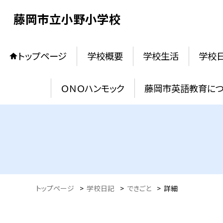
藤岡市立小野小学校
トップページ
学校概要
学校生活
学校
ＯＮＯハンモック
藤岡市英語教育に
トップページ
>
学校日記
>
できごと
>
詳細