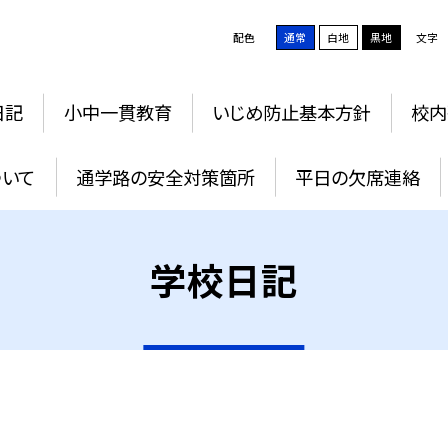
配色
通常
白地
黒地
文字
日記
小中一貫教育
いじめ防止基本方針
校内
ついて
通学路の安全対策箇所
平日の欠席連絡
学校日記