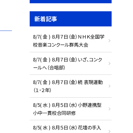
新着記事
8/7( 金 ) ８月７日（金）ＮＨＫ全国学
校音楽コンクール群馬大会
8/7( 金 ) ８月７日（金）いざ、コンク
ールへ（合唱部）
8/7( 金 ) ８月７日（金）続 表現運動
（１･２年）
8/5( 水 ) ８月５日（水）小野連携型
小中一貫校合同研修
8/5( 水 ) ８月５日（水）花壇の手入