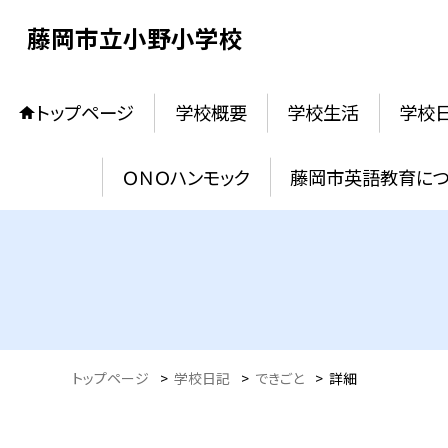
藤岡市立小野小学校
トップページ
学校概要
学校生活
学校
ＯＮＯハンモック
藤岡市英語教育に
トップページ
>
学校日記
>
できごと
>
詳細