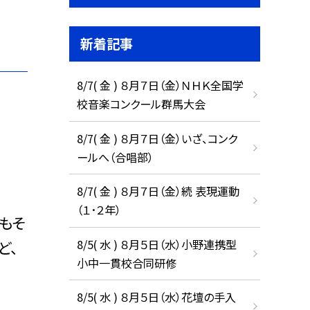
新着記事
8/7( 金 ) ８月７日（金）ＮＨＫ全国学
校音楽コンクール群馬大会
8/7( 金 ) ８月７日（金）いざ、コンク
ールへ（合唱部）
8/7( 金 ) ８月７日（金）続 表現運動
（１･２年）
もそ
8/5( 水 ) ８月５日（水）小野連携型
ど、
小中一貫校合同研修
8/5( 水 ) ８月５日（水）花壇の手入