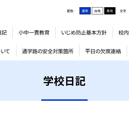
配色
通常
白地
黒地
文字
日記
小中一貫教育
いじめ防止基本方針
校内
ついて
通学路の安全対策箇所
平日の欠席連絡
学校日記