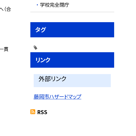
学校完全閉庁
へ（合
タグ
一貫
リンク
外部リンク
藤岡市ハザードマップ
RSS