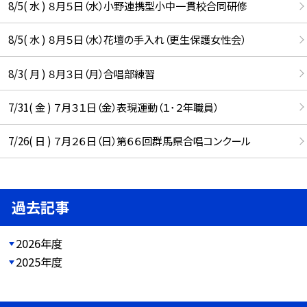
8/5( 水 ) ８月５日（水）小野連携型小中一貫校合同研修
8/5( 水 ) ８月５日（水）花壇の手入れ（更生保護女性会）
8/3( 月 ) ８月３日（月）合唱部練習
7/31( 金 ) ７月３１日（金）表現運動（１･２年職員）
7/26( 日 ) ７月２６日（日）第６６回群馬県合唱コンクール
過去記事
2026年度
2025年度