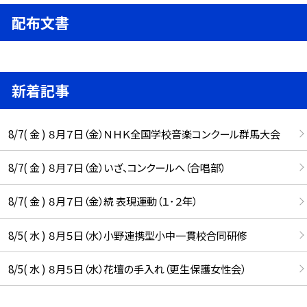
配布文書
新着記事
8/7( 金 ) ８月７日（金）ＮＨＫ全国学校音楽コンクール群馬大会
8/7( 金 ) ８月７日（金）いざ、コンクールへ（合唱部）
8/7( 金 ) ８月７日（金）続 表現運動（１･２年）
8/5( 水 ) ８月５日（水）小野連携型小中一貫校合同研修
8/5( 水 ) ８月５日（水）花壇の手入れ（更生保護女性会）