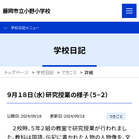
藤岡市立小野小学校
学校日記メニュー
学校日記
トップページ
>
学校日記
>
できごと
>
詳細
９月１８日（水）研究授業の様子（５−２）
公開日
2024/09/18
更新日
2024/09/18
できごと
２校時、５年２組の教室で研究授業が行われまし
た。教科は国語。伝記に書かれた人物の人物像を、文