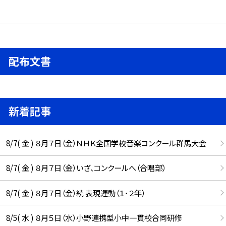
配布文書
新着記事
8/7( 金 ) ８月７日（金）ＮＨＫ全国学校音楽コンクール群馬大会
8/7( 金 ) ８月７日（金）いざ、コンクールへ（合唱部）
8/7( 金 ) ８月７日（金）続 表現運動（１･２年）
8/5( 水 ) ８月５日（水）小野連携型小中一貫校合同研修