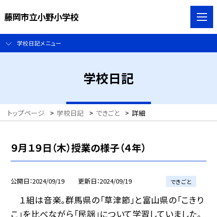
藤岡市立小野小学校
学校日記メニュー
学校日記
トップページ
>
学校日記
>
できごと
>
詳細
９月１９日（木）授業の様子（４年）
公開日
2024/09/19
更新日
2024/09/19
できごと
１組は音楽。群馬県の「草津節」と富山県の「こきり
こ」を比べながら「民謡」について学習していました。