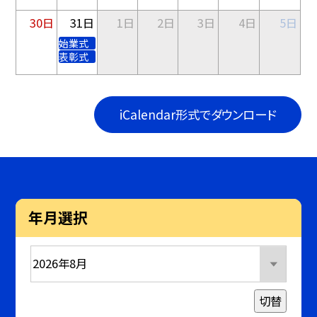
30日
31日
1日
2日
3日
4日
5日
始業式
表彰式
iCalendar形式でダウンロード
年月選択
切替