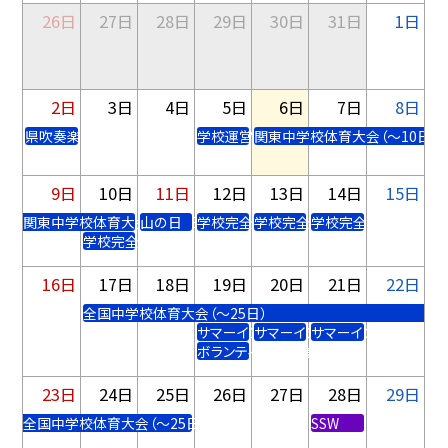
26日
27日
28日
29日
30日
31日
1日
2日
3日
4日
5日
6日
7日
8日
県吹奏楽コンクール
学校運営協議会③（東中）
関東中学校体育大会（～10日）
9日
10日
11日
12日
13日
14日
15日
関東中学校体育大会（～10日）
山の日
学校完全閉庁
学校完全閉庁
学校完全閉庁
学校完全閉庁
16日
17日
18日
19日
20日
21日
22日
全国中学校体育大会（～25日）
サマーイングリッシュ①
サマーイングリッシュ②
サマーイングリッシュ
ボランティア説明会
23日
24日
25日
26日
27日
28日
29日
全国中学校体育大会（～25日）
SSW