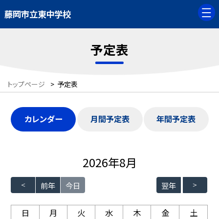
藤岡市立東中学校
予定表
トップページ
>
予定表
カレンダー
月間予定表
年間予定表
2026年8月
前年
今日
翌年
日
月
火
水
木
金
土