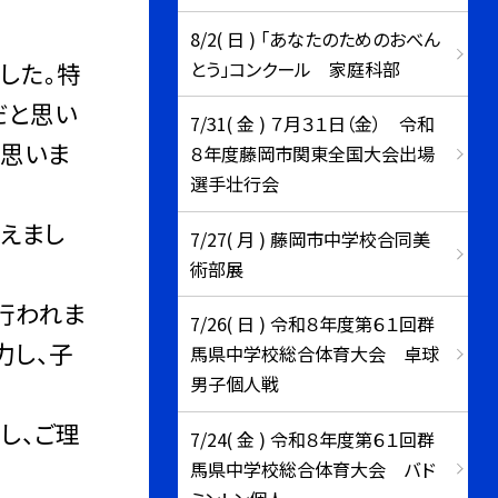
8/2( 日 ) 「あなたのためのおべん
とう」コンクール 家庭科部
した。特
だと思い
7/31( 金 ) ７月３１日（金） 令和
と思いま
８年度藤岡市関東全国大会出場
選手壮行会
えまし
7/27( 月 ) 藤岡市中学校合同美
術部展
行われま
7/26( 日 ) 令和８年度第６１回群
力し、子
馬県中学校総合体育大会 卓球
男子個人戦
し、ご理
7/24( 金 ) 令和８年度第６１回群
馬県中学校総合体育大会 バド