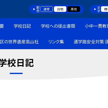
配色
文字
通常
白地
黒地
標
要
学校日記
学校への提出書類
小中一貫教
区の世界遺産高山社
リンク集
通学路安全対策（
学校日記