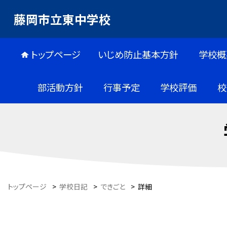
藤岡市立東中学校
トップページ
いじめ防止基本方針
学校概
部活動方針
行事予定
学校評価
校
トップページ
>
学校日記
>
できごと
>
詳細