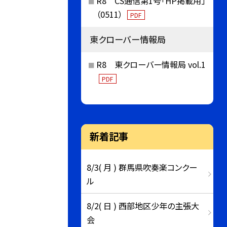
R8 CS通信第1号「HP掲載用」
（0511）
PDF
東クローバー情報局
R8 東クローバー情報局 vol.1
PDF
新着記事
8/3( 月 ) 群馬県吹奏楽コンクー
ル
8/2( 日 ) 西部地区少年の主張大
会