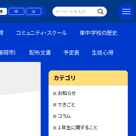
準
中
大
育
コミュニティ・スクール
東中学校の歴史
藤岡市）
配布文書
予定表
生徒心得
カテゴリ
お知らせ
できごと
コラム
１年生に関すること