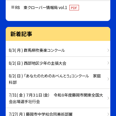
R8 東クローバー情報局 vol.1
PDF
新着記事
8/3( 月 ) 群馬県吹奏楽コンクール
8/2( 日 ) 西部地区少年の主張大会
8/2( 日 ) 「あなたのためのおべんとう」コンクール 家庭
科部
7/31( 金 ) ７月３１日（金） 令和８年度藤岡市関東全国大
会出場選手壮行会
7/27( 月 ) 藤岡市中学校合同美術部展