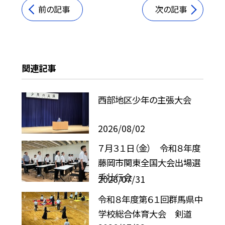
前の記事
次の記事
関連記事
西部地区少年の主張大会
2026/08/02
７月３１日（金） 令和８年度
藤岡市関東全国大会出場選
手壮行会
2026/07/31
令和８年度第６１回群馬県中
学校総合体育大会 剣道