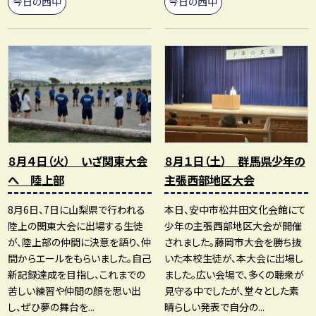
今日の西中
今日の西中
８月４日（火） いざ関東大会
８月１日（土） 群馬県少年の
へ 陸上部
主張西部地区大会
8月6日、7日に山梨県で行われる
本日、安中市松井田文化会館にて
陸上の関東大会に出場する生徒
少年の主張西部地区大会が開催
が、陸上部の仲間に決意を語り、仲
されました。藤岡市大会を勝ち抜
間からエールをもらいました。自己
いた本校生徒が、本大会に出場し
新記録達成を目指し、これまでの
ました。広い会場で、多くの聴衆が
苦しい練習や仲間の顔を思い出
見守る中でしたが、堂々とした素
し、ぜひ夢の舞台を...
晴らしい発表で自分の...