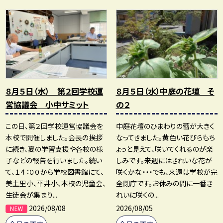
８月５日（水） 第２回学校運
８月５日（水）中庭の花壇 そ
営協議会 小中サミット
の２
この日、第２回学校運営協議会を
中庭花壇のひまわりの蕾が大きく
本校で開催しました。会長の挨拶
なってきました。黄色い花びらもち
に続き、夏の学習支援や各校の様
ょっと見えて、咲いてくれるのが楽
子などの報告を行いました。続い
しみです。来週にはきれいな花が
て、１４：００から学校図書館にて、
咲くかな・・・でも、来週は学校が完
美土里小、平井小、本校の児童会、
全閉庁です。お休みの間に一番き
生徒会が集まり...
れいに咲くの...
2026/08/08
2026/08/05