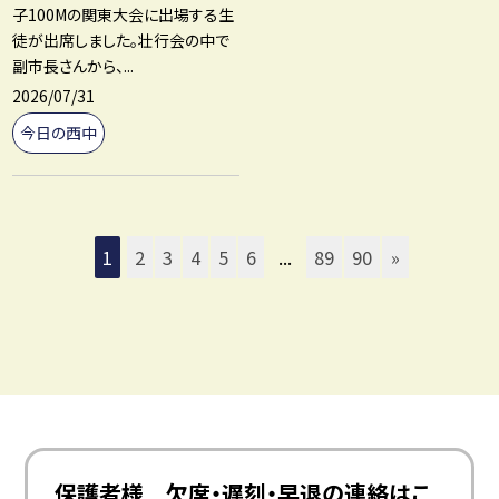
子100Mの関東大会に出場する生
徒が出席しました。壮行会の中で
副市長さんから、...
2026/07/31
今日の西中
1
2
3
4
5
6
...
89
90
»
保護者様 欠席・遅刻・早退の連絡はこ